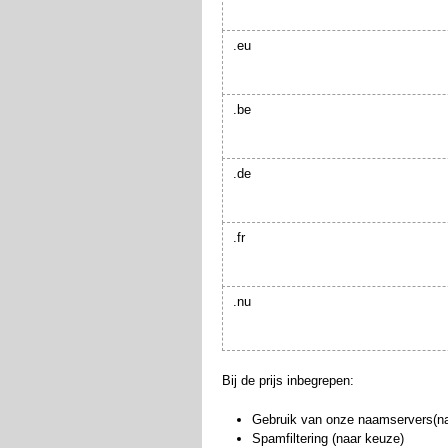
.eu
.be
.de
.fr
.nu
Bij de prijs inbegrepen:
Gebruik van onze naamservers(n
Spamfiltering (naar keuze)