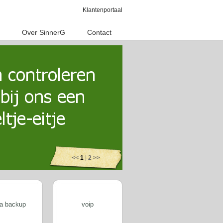
Klantenportaal
Over SinnerG
Contact
<<
1
|
2
>>
a backup
voip