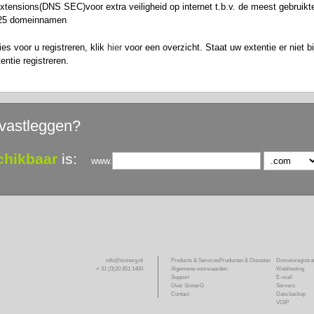
nsions(DNS SEC)voor extra veiligheid op internet t.b.v. de meest gebruikte 
n 25 domeinnamen
es voor u registreren, klik
hier
voor een overzicht. Staat uw extentie er niet bi
ntie registreren.
vastleggen?
chikbaar
is:
www.
info@sinnerg.nl
Products & Services
Producten & Diensten
Domeinregistrat
+ 31 (0)20 851 1400
Algemene voorwaarden
Webhosting
Support
E-mail
Over SinnerG
Servers
Contact
Data backup
VOIP