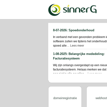
8-07-2026: Spoedonderhoud
In verband met een gevonden probleem in 
software zullen we tijdens het onderhoud
spoed alle
… Lees meer
1-08-2025: Belangrijke mededeling:
Facturatiesysteem
Wij zijn onlangs overgestapt op een nieu
facturatiesysteem. Helaas merken we dat 
nog niet in alle gevallen
… Lees meer
1-07-2025: Nieuw klantenportaal!
Wanneer: • Per 1juli a.s. Hoe: • Inloggen 
https://my.sinnerg.nl en een nieuw wach
(1e
… Lees meer
domeinregistratie
webhost
31-03-2025: Vervanging DirectAdmin