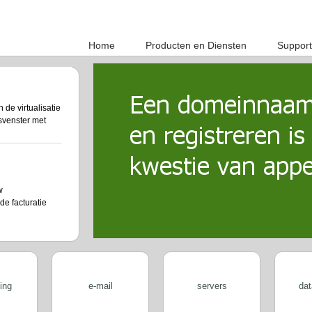
Home
Producten en Diensten
Support
de virtualisatie
svenster met
w
de facturatie
op
twoord aanvragen
ing
e-mail
servers
dat
 servers