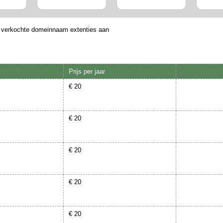
orgen zijn wij
 de huidige
t verkochte domeinnaam extenties aan
Prijs per jaar
€ 20
€ 20
€ 20
€ 20
€ 20