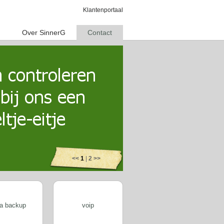
Klantenportaal
Over SinnerG
Contact
<<
1
|
2
>>
a backup
voip