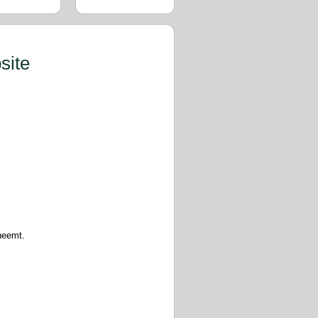
site
neemt.