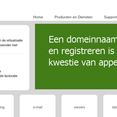
Home
Producten en Diensten
Support
de virtualisatie
svenster met
w
de facturatie
op
twoord aanvragen
ing
e-mail
servers
dat
 servers