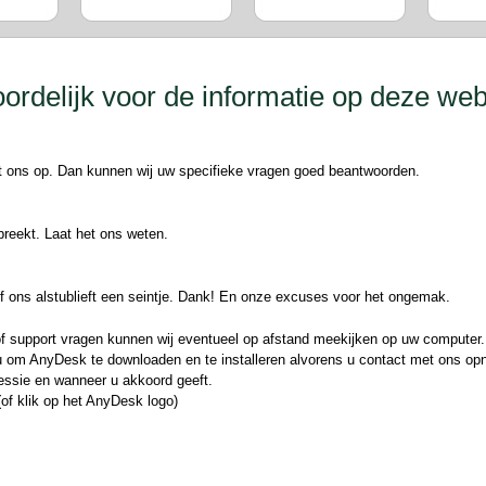
orgen zijn wij
 de huidige
ordelijk voor de informatie op deze web
et ons op. Dan kunnen wij uw specifieke vragen goed beantwoorden.
breekt. Laat het ons weten.
f ons alstublieft een seintje. Dank! En onze excuses voor het ongemak.
n/of support vragen kunnen wij eventueel op afstand meekijken op uw computer.
j u om AnyDesk te downloaden en te installeren alvorens u contact met ons op
essie en wanneer u akkoord geeft.
of klik op het AnyDesk logo)