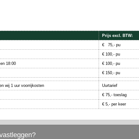
Prijs excl. BTW:
€ 75,- pu
€ 100,- pu
 en 18:00
€ 100,- pu
€ 150,- pu
en wij 1 uur voorrijkosten
Uurtarief
€ 75,- toeslag
€ 5,- per keer
vastleggen?