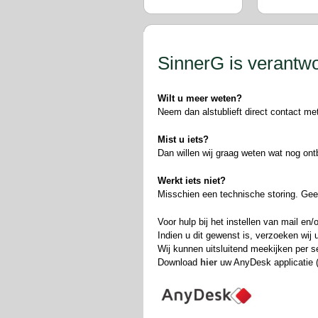
Om onze dienstverlening te kunnen waarb
komende week bezig om de hardware van
DirectAdmin servers te
… Lees meer
SinnerG is verantwo
Wilt u meer weten?
Neem dan alstublieft direct contact m
Mist u iets?
Dan willen wij graag weten wat nog ont
Werkt iets niet?
Misschien een technische storing. Gee
Voor hulp bij het instellen van mail e
Indien u dit gewenst is, verzoeken wi
Wij kunnen uitsluitend meekijken per s
Download
hier
uw AnyDesk applicatie (