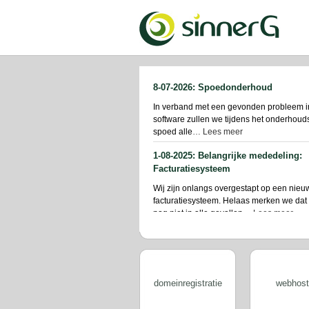
8-07-2026: Spoedonderhoud
In verband met een gevonden probleem in 
software zullen we tijdens het onderhoud
spoed alle
… Lees meer
1-08-2025: Belangrijke mededeling:
Facturatiesysteem
Wij zijn onlangs overgestapt op een nieu
facturatiesysteem. Helaas merken we dat 
nog niet in alle gevallen
… Lees meer
1-07-2025: Nieuw klantenportaal!
Wanneer: • Per 1juli a.s. Hoe: • Inloggen 
https://my.sinnerg.nl en een nieuw wach
(1e
… Lees meer
domeinregistratie
webhost
31-03-2025: Vervanging DirectAdmin